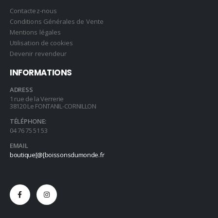
Contactez-nous
Conditions Générales de Vente
Mentions légales
Utilisation de cookies
Devenir revendeur
INFORMATIONS
ADRESS
1 rue de la Verrerie
38120 Le FONTANIL-CORNILLON
TÉLÉPHONE:
04 76 75 51 53
EMAIL
boutique[@[boissonsdumonde.fr