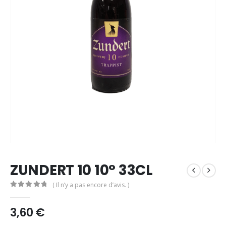
ZUNDERT 10 10° 33CL
( Il n’y a pas encore d’avis. )
0
out of 5
3,60
€