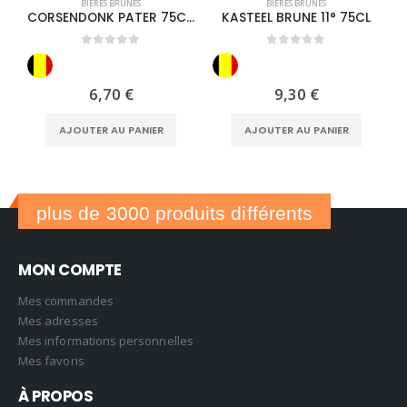
BIÈRES BRUNES
BIÈRES BRUNES
CORSENDONK PATER 75CL 6°5
KASTEEL BRUNE 11° 75CL
0
out of 5
0
out of 5
6,70
€
9,30
€
AJOUTER AU PANIER
AJOUTER AU PANIER
plus de 3000 produits différents
MON COMPTE
Mes commandes
Mes adresses
Mes informations personnelles
Mes favoris
À PROPOS