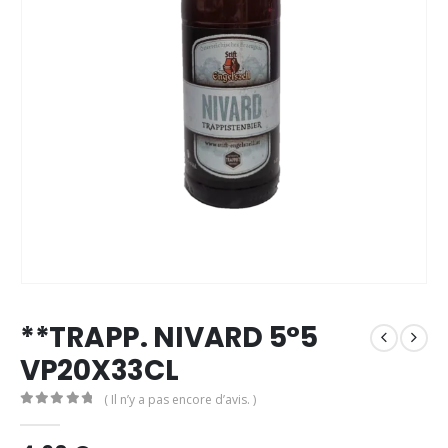
**TRAPP. NIVARD 5°5
VP20X33CL
( Il n’y a pas encore d’avis. )
0
out of 5