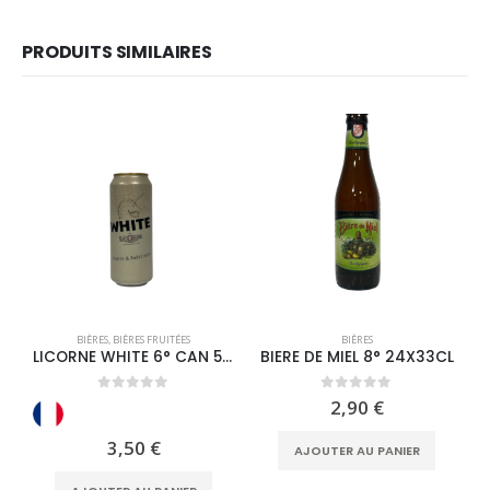
PRODUITS SIMILAIRES
BIÈRES
,
BIÈRES FRUITÉES
BIÈRES
LICORNE WHITE 6° CAN 50CL
BIERE DE MIEL 8° 24X33CL
0
out of 5
0
out of 5
2,90
€
3,50
€
AJOUTER AU PANIER