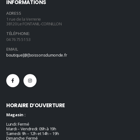
INFORMATIONS
ADRESS
1 rue de la Verrerie
38120 Le FONTANIL-CORNILLON
TÉLÉPHONE:
04 76 75 51 53
EMAIL
boutique[@[boissonsdumonde.fr
HORAIRE D’OUVERTURE
Magasin :
Lundi: Fermé
Mardi – Vendredi: 09h à 19h
Samedi: 9h – 12h et 14h – 19h
Dimanche: Fermé