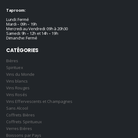
Taproom:
Lundi: Fermé
Mardi – 09h – 19h
Mercredi au Vendredi: 09h à 20h30
Samedi: 9h – 12h et 14h – 19h
Dimanche: Fermé
CATÉGORIES
Bières
Spirituex
Vins du Monde
Vins blancs
Vins Rouges
Vins Rosés
Vins Effervescents et Champagnes
Sans Alcool
Coffrets Bières
Coffrets Spiritueux
Verres Bières
Boissons par Pays