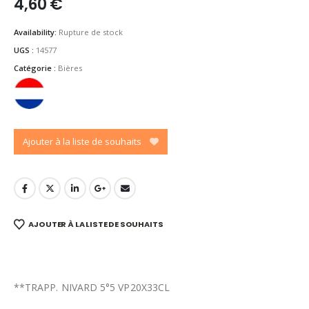
4,60
€
Availability:
Rupture de stock
UGS :
14577
Catégorie :
Bières
Ajouter à la liste de souhaits
AJOUTER À LA LISTE DE SOUHAITS
**TRAPP. NIVARD 5°5 VP20X33CL