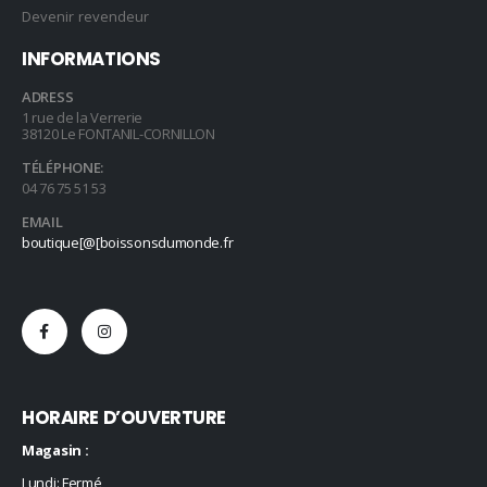
Devenir revendeur
INFORMATIONS
ADRESS
1 rue de la Verrerie
38120 Le FONTANIL-CORNILLON
TÉLÉPHONE:
04 76 75 51 53
EMAIL
boutique[@[boissonsdumonde.fr
HORAIRE D’OUVERTURE
Magasin :
Lundi: Fermé