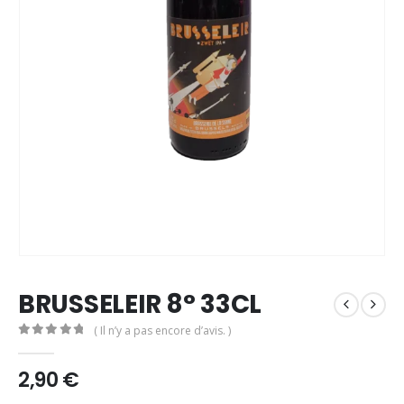
BRUSSELEIR 8° 33CL
( Il n’y a pas encore d’avis. )
0
out of 5
2,90
€