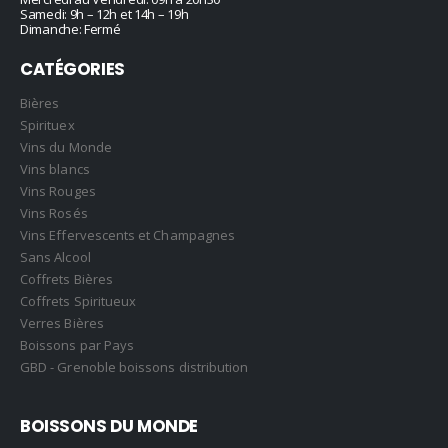
Samedi: 9h – 12h et 14h – 19h
Dimanche: Fermé
CATÉGORIES
Bières
Spirituex
Vins du Monde
Vins blancs
Vins Rouges
Vins Rosés
Vins Effervescents et Champagnes
Sans Alcool
Coffrets Bières
Coffrets Spiritueux
Verres Bières
Boissons par Pays
GBD - Grenoble boissons distribution
BOISSONS DU MONDE