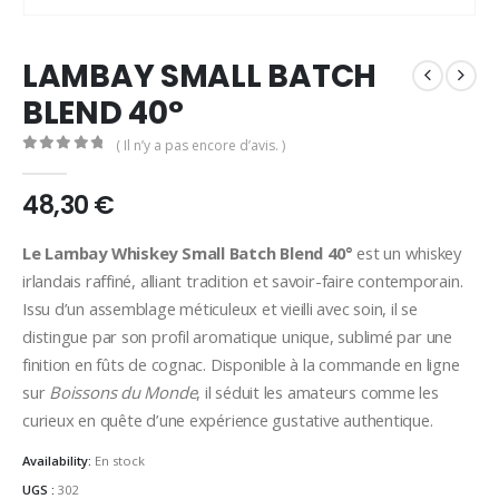
LAMBAY SMALL BATCH
BLEND 40°
( Il n’y a pas encore d’avis. )
0
out of 5
48,30
€
Le Lambay Whiskey Small Batch Blend 40°
est un whiskey
irlandais raffiné, alliant tradition et savoir-faire contemporain.
Issu d’un assemblage méticuleux et vieilli avec soin, il se
distingue par son profil aromatique unique, sublimé par une
finition en fûts de cognac. Disponible à la commande en ligne
sur
Boissons du Monde
, il séduit les amateurs comme les
curieux en quête d’une expérience gustative authentique.
Availability:
En stock
UGS :
302