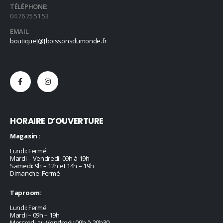
TÉLÉPHONE:
04 76 75 51 53
EMAIL
boutique[@[boissonsdumonde.fr
HORAIRE D’OUVERTURE
Magasin :
Lundi: Fermé
Mardi – Vendredi: 09h à 19h
Samedi: 9h – 12h et 14h – 19h
Dimanche: Fermé
Taproom:
Lundi: Fermé
Mardi – 09h – 19h
Mercredi au Vendredi: 09h à 20h30