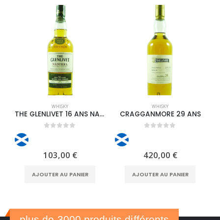
WHISKY
WHISKY
THE GLENLIVET 16 ANS NADURRA
CRAGGANMORE 29 ANS
0
out of 5
0
out of 5
103,00
€
420,00
€
AJOUTER AU PANIER
AJOUTER AU PANIER
plus de 3000 produits différents