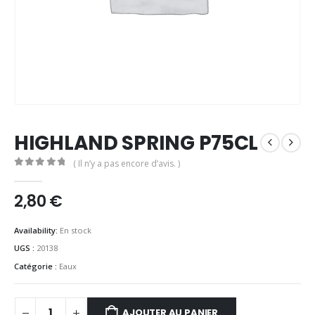
HIGHLAND SPRING P75CL
( Il n’y a pas encore d’avis. )
0
out of 5
2,80
€
Availability:
En stock
UGS :
20138
Catégorie :
Eaux
AJOUTER AU PANIER