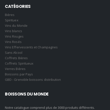
CATÉGORIES
Bières
Spirituex
Vins du Monde
Vins blancs
Vins Rouges
Vins Rosés
Vins Effervescents et Champagnes
Sans Alcool
Coffrets Bières
Coffrets Spiritueux
Verres Bières
Boissons par Pays
GBD - Grenoble boissons distribution
BOISSONS DU MONDE
Notre catalogue comprend plus de 3000 produits différents.