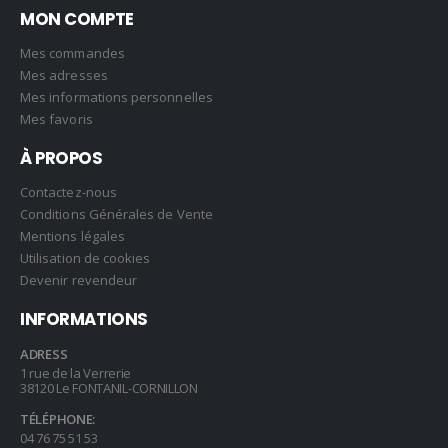
MON COMPTE
Mes commandes
Mes adresses
Mes informations personnelles
Mes favoris
À PROPOS
Contactez-nous
Conditions Générales de Vente
Mentions légales
Utilisation de cookies
Devenir revendeur
INFORMATIONS
ADRESS
1 rue de la Verrerie
38120 Le FONTANIL-CORNILLON
TÉLÉPHONE:
04 76 75 51 53