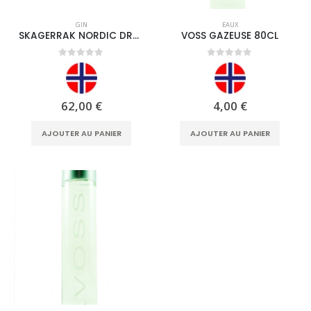
GIN
EAUX
SKAGERRAK NORDIC DRY GIN 44°9 70CL
VOSS GAZEUSE 80CL
0
out of 5
0
out of 5
62,00
€
4,00
€
AJOUTER AU PANIER
AJOUTER AU PANIER