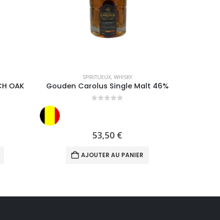
SPIRITUEUX
,
WHISKY
CH OAK
Gouden Carolus Single Malt 46%
CRAGGAN
0
out of 5
53,50
€
AJOUTER AU PANIER