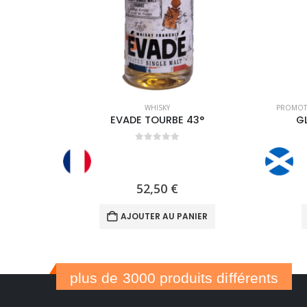
WHISKY
PROMOTI
EVADE TOURBE 43°
GL
0
out of 5
52,50
€
AJOUTER AU PANIER
plus de 3000 produits différents