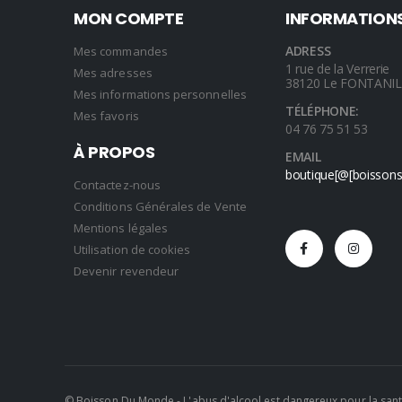
MON COMPTE
INFORMATION
ADRESS
Mes commandes
1 rue de la Verrerie
Mes adresses
38120 Le FONTANI
Mes informations personnelles
TÉLÉPHONE:
Mes favoris
04 76 75 51 53
À PROPOS
EMAIL
boutique[@[boisson
Contactez-nous
Conditions Générales de Vente
Mentions légales
Utilisation de cookies
Devenir revendeur
© Boisson Du Monde
- L'abus d'alcool est dangereux pour la s