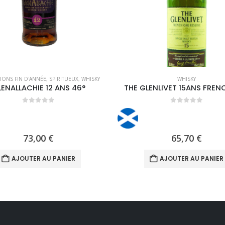
ONS FIN D'ANNÉE
,
SPIRITUEUX
,
WHISKY
WHISKY
ENALLACHIE 12 ANS 46°
THE GLENLIVET 15ANS FREN
0
out of 5
0
out of 5
73,00
€
65,70
€
AJOUTER AU PANIER
AJOUTER AU PANIER