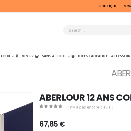
BOUTIQUE
MON
TUEUX
VINS
SANS ALCOOL
IDÉES CADEAUX ET ACCESSOIR
ABER
ABERLOUR 12 ANS CO
( Il n’y a pas encore d’avis. )
0
out of 5
67,85
€