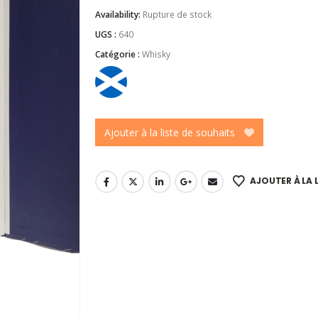
Availability:
Rupture de stock
UGS :
640
Catégorie :
Whisky
Ajouter à la liste de souhaits
AJOUTER À LA 