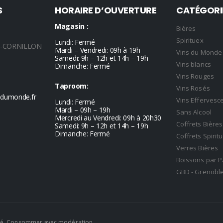
S
HORAIRE D’OUVERTURE
CATÉGORI
Magasin :
Bières
Spirituex
Lundi: Fermé
L-CORNILLON
Mardi – Vendredi: 09h à 19h
Vins du Monde
Samedi: 9h – 12h et 14h – 19h
Vins blancs
Dimanche: Fermé
Vins Rouges
Taproom:
Vins Rosés
sdumonde.fr
Vins Efferves
Lundi: Fermé
Mardi – 09h – 19h
Sans Alcool
Mercredi au Vendredi: 09h à 20h30
Coffrets Bières
Samedi: 9h – 12h et 14h – 19h
Dimanche: Fermé
Coffrets Spirit
Verres Bières
Boissons par P
GBD - Grenoble
anté. Consommer avec modération.