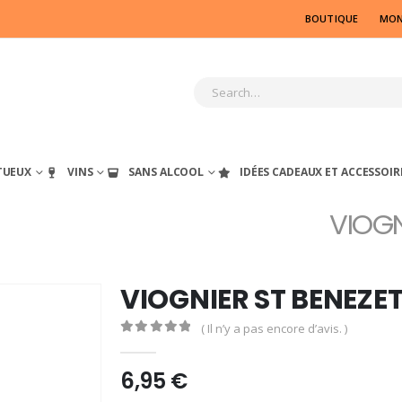
BOUTIQUE
MON
TUEUX
VINS
SANS ALCOOL
IDÉES CADEAUX ET ACCESSOIR
VIOGN
VIOGNIER ST BENEZE
( Il n’y a pas encore d’avis. )
0
out of 5
6,95
€