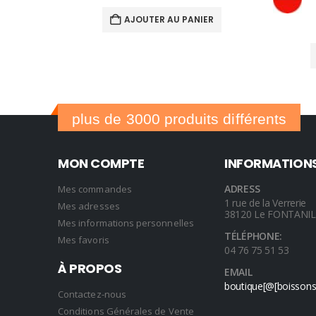
AJOUTER AU PANIER
plus de 3000 produits différents
MON COMPTE
INFORMATION
ADRESS
Mes commandes
1 rue de la Verrerie
Mes adresses
38120 Le FONTANI
Mes informations personnelles
TÉLÉPHONE:
Mes favoris
04 76 75 51 53
À PROPOS
EMAIL
boutique[@[boisson
Contactez-nous
Conditions Générales de Vente