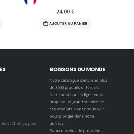
24,00
€
AJOUTER AU PANIER
ES
BOISSONS DU MONDE
Notre catalogue comprend plus
de 3000 produits différents.
Notre boutique en ligne vous
propose un grand nombre de
ces produits. Venez nous voir
pour plonger dans notre
cents et Champagnes
univers.
Parmi nos vins de propriétés,