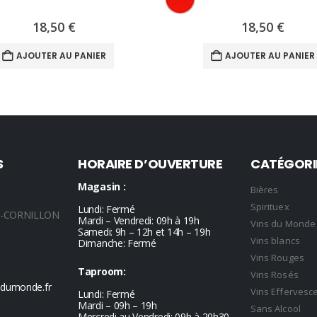
18,50
€
18,50
€
AJOUTER AU PANIER
AJOUTER AU PANIER
S
HORAIRE D’OUVERTURE
CATÉGORI
Magasin :
Bières
Spirituex
Lundi: Fermé
L-CORNILLON
Mardi – Vendredi: 09h à 19h
Vins du Monde
Samedi: 9h – 12h et 14h – 19h
Vins blancs
Dimanche: Fermé
Vins Rouges
Taproom:
Vins Rosés
sdumonde.fr
Vins Efferves
Lundi: Fermé
Mardi – 09h – 19h
Sans Alcool
Mercredi au Vendredi: 09h à 20h30