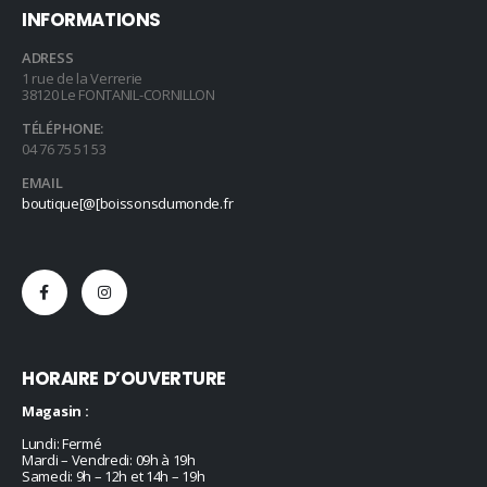
INFORMATIONS
ADRESS
1 rue de la Verrerie
38120 Le FONTANIL-CORNILLON
TÉLÉPHONE:
04 76 75 51 53
EMAIL
boutique[@[boissonsdumonde.fr
HORAIRE D’OUVERTURE
Magasin :
Lundi: Fermé
Mardi – Vendredi: 09h à 19h
Samedi: 9h – 12h et 14h – 19h