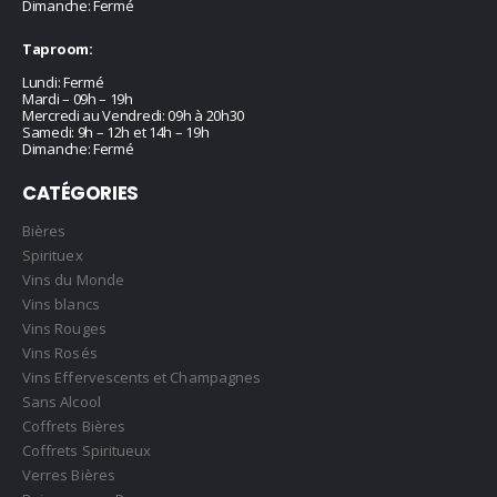
Dimanche: Fermé
Taproom:
Lundi: Fermé
Mardi – 09h – 19h
Mercredi au Vendredi: 09h à 20h30
Samedi: 9h – 12h et 14h – 19h
Dimanche: Fermé
CATÉGORIES
Bières
Spirituex
Vins du Monde
Vins blancs
Vins Rouges
Vins Rosés
Vins Effervescents et Champagnes
Sans Alcool
Coffrets Bières
Coffrets Spiritueux
Verres Bières