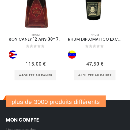
RHUM
RHUM
RON CANEY 12 ANS 38° 70CL
RHUM DIPLOMATICO EXCLUSIVA
0
out of 5
0
out of 5
115,00
€
47,50
€
AJOUTER AU PANIER
AJOUTER AU PANIER
plus de 3000 produits différents
MON COMPTE
Mes commandes