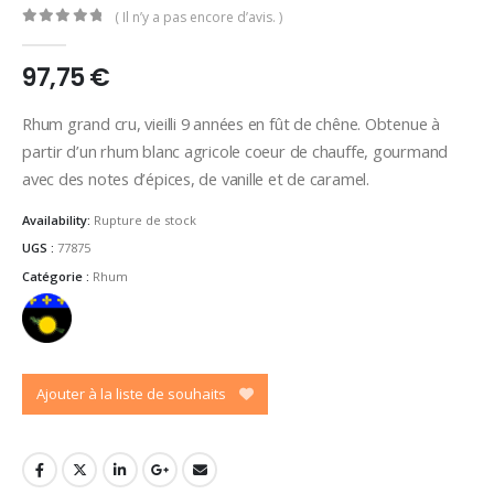
( Il n’y a pas encore d’avis. )
0
out of 5
97,75
€
Rhum grand cru, vieilli 9 années en fût de chêne. Obtenue à
partir d’un rhum blanc agricole coeur de chauffe, gourmand
avec des notes d’épices, de vanille et de caramel.
Availability:
Rupture de stock
UGS :
77875
Catégorie :
Rhum
Ajouter à la liste de souhaits