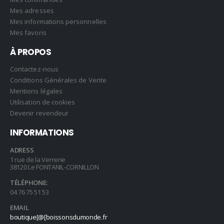
Mes adresses
Mes informations personnelles
Mes favoris
À PROPOS
Contactez-nous
Conditions Générales de Vente
Mentions légales
Utilisation de cookies
Devenir revendeur
INFORMATIONS
ADRESS
1 rue de la Verrerie
38120 Le FONTANIL-CORNILLON
TÉLÉPHONE:
04 76 75 51 53
EMAIL
boutique[@[boissonsdumonde.fr