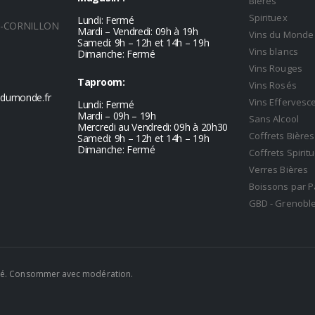
Bières
Spirituex
Lundi: Fermé
L-CORNILLON
Mardi – Vendredi: 09h à 19h
Vins du Monde
Samedi: 9h – 12h et 14h – 19h
Vins blancs
Dimanche: Fermé
Vins Rouges
Taproom:
Vins Rosés
sdumonde.fr
Vins Efferves
Lundi: Fermé
Mardi – 09h – 19h
Sans Alcool
Mercredi au Vendredi: 09h à 20h30
Coffrets Bières
Samedi: 9h – 12h et 14h – 19h
Dimanche: Fermé
Coffrets Spirit
Verres Bières
Boissons par P
GBD - Grenoble
anté. Consommer avec modération.