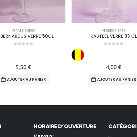
VERRES BIÈRES
VERRES BIÈRES
 BERNARDUS VERRE 50CL
KASTEEL VERRE 33 CL
0
out of 5
0
out of 5
5,50
€
4,00
€
AJOUTER AU PANIER
AJOUTER AU PANIER
S
HORAIRE D’OUVERTURE
CATÉGORI
Magasin :