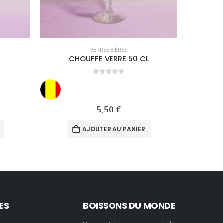
VERRES BIÈRES
CHOUFFE VERRE 50 CL
BUD
0
out of 5
5,50
€
AJOUTER AU PANIER
ES
BOISSONS DU MONDE