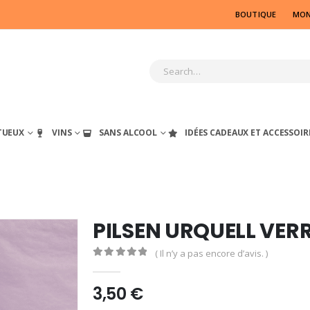
BOUTIQUE
MON
TUEUX
VINS
SANS ALCOOL
IDÉES CADEAUX ET ACCESSOIR
PILSEN URQUELL VERR
( Il n’y a pas encore d’avis. )
0
out of 5
3,50
€