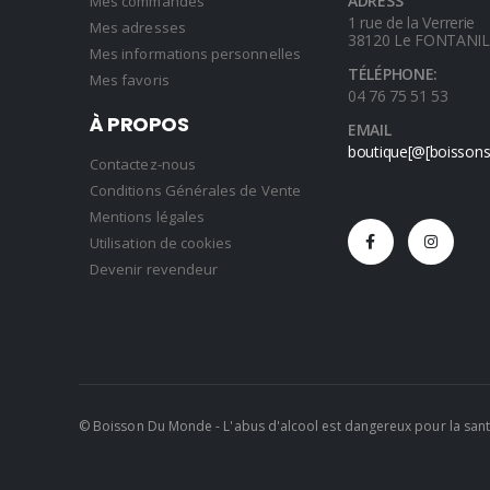
ADRESS
Mes commandes
1 rue de la Verrerie
Mes adresses
38120 Le FONTANI
Mes informations personnelles
TÉLÉPHONE:
Mes favoris
04 76 75 51 53
À PROPOS
EMAIL
boutique[@[boisson
Contactez-nous
Conditions Générales de Vente
Mentions légales
Utilisation de cookies
Devenir revendeur
© Boisson Du Monde
- L'abus d'alcool est dangereux pour la s