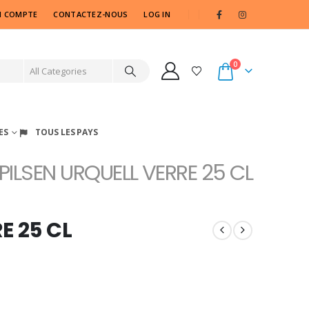
 COMPTE
CONTACTEZ-NOUS
LOG IN
0
ES
TOUS LES PAYS
PILSEN URQUELL VERRE 25 CL
E 25 CL