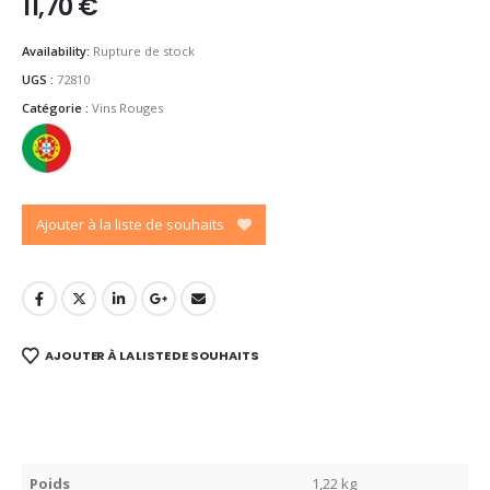
11,70
€
Availability:
Rupture de stock
UGS :
72810
Catégorie :
Vins Rouges
Ajouter à la liste de souhaits
AJOUTER À LA LISTE DE SOUHAITS
Poids
1,22 kg