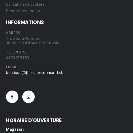
Utilisation de cookies
Devenir revendeur
INFORMATIONS
ADRESS
1 rue de la Verrerie
38120 Le FONTANIL-CORNILLON
TÉLÉPHONE:
04 76 75 51 53
EMAIL
boutique[@[boissonsdumonde.fr
HORAIRE D’OUVERTURE
Magasin :