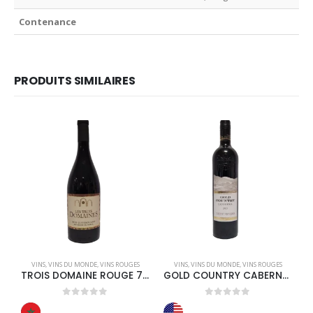
Contenance
PRODUITS SIMILAIRES
VINS
,
VINS DU MONDE
,
VINS ROUGES
VINS
,
VINS DU MONDE
,
VINS ROUGES
TROIS DOMAINE ROUGE 75CL
GOLD COUNTRY CABERNET SAUVIGNON ROUGE 75CL
0
out of 5
0
out of 5