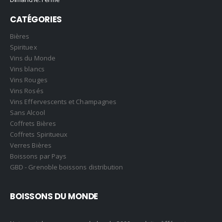
CATÉGORIES
Bières
Spirituex
Vins du Monde
Vins blancs
Vins Rouges
Vins Rosés
Vins Effervescents et Champagnes
Sans Alcool
Coffrets Bières
Coffrets Spiritueux
Verres Bières
Boissons par Pays
GBD - Grenoble boissons distribution
BOISSONS DU MONDE