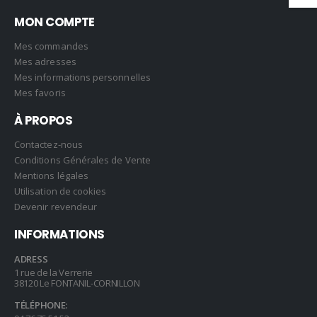
MON COMPTE
Mes commandes
Mes adresses
Mes informations personnelles
Mes favoris
À PROPOS
Contactez-nous
Conditions Générales de Vente
Mentions légales
Utilisation de cookies
Devenir revendeur
INFORMATIONS
ADRESS
1 rue de la Verrerie
38120 Le FONTANIL-CORNILLON
TÉLÉPHONE: